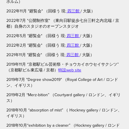
ホルム）
2022年11月 "廻覧会"
（回様う 現:
四三館
/ 大阪）
2022年
7月 "公開制作室"
（東向日駅徒歩七分三軒之内北端
/ 京
都）自身のスタジオのオープンスタジオ
2022年
5月 "廻覧会"
（回様う 現:
四三館
/ 大阪）
2022年
2月 "廻覧会"
（回様う 現:
四三館
/ 大阪）
202
1年11月 "廻覧会"
（回様う 現:
四三館
/ 大阪）
2019年11月 “京都駅ビル芸術祭・チョウカイホウセイサクシツ”
（京都駅ビル東広場 / 京都）
特設web site
2019年7月 "Degree show2019" （Royal College of Art / ロンド
ン、イギリス）
2019年2月 “Merz-bition” （Courtyard gallery / ロンドン、イギリ
ス）
2018年10月 “absorption of mist” （ Hockney gallery / ロンドン、
イギリス）
2018年10月“exhibition by a cleaner” （Hockney gallery / ロンド