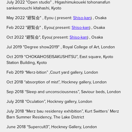
July 2022
"Open studio" ,
Higashimukoueki tohonanafun
sankennouchi kitahashi, Kyoto
May 2022
"廻覧会" ,
Eyou ( present:
Shiso-kan
) , Osaka
Feb 2022
"廻覧会" ,
Eyou( present:
Shiso-kan
) , Osaka
Oct 2022
"廻覧会",
Eyou( present:
Shiso-kan
) , Osaka
Jul 2019 "Degree show2019" , Royal College of Art, London
Oct 2019 “CHOKAIHOSEISAKUSHITSU”, East square, Kyoto
Station Building, Kyoto
Feb 2019 “Merz-bition” ,Court yard gallery, London
Oct 2018 “absorption of mist”, Hockney gallery, London
Sep 2018 “Sleep and unconsciousness”, Saviour beds, London
July 2018 “Oculation”, Hockney gallery, London
July 2018 “Merz bau residensy exhibition”, Kurt Switters’ Merz
Barn Summer Residency, The Lake District
June 2018 “Supercult3”, Hockney Gallery, London