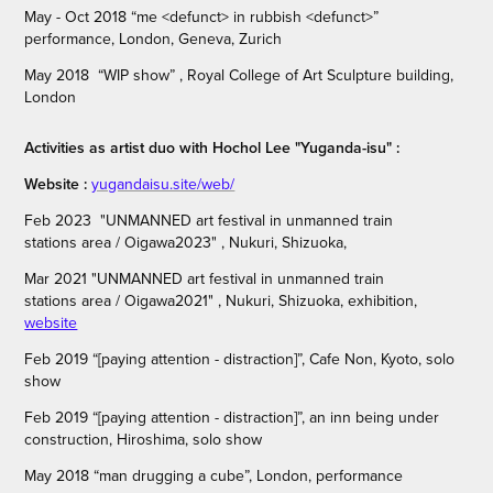
May
- Oct
2018 “me <defunct> in rubbish <defunct>”
performance
, London, Geneva, Zurich
May 2018 “WIP show” , Royal College of Art Sculpture building,
London
Activities as artist duo with Hochol Lee "Yuganda-isu" :
Website :
yugandaisu.site/web/
Feb 2023
"UNMANNED art festival in unmanned train
stations area / Oigawa2023" , Nukuri, Shizuoka,
Mar 2021 "UNMANNED art festival in unmanned train
stations area / Oigawa2021" , Nukuri, Shizuoka,
exhibition,
website
Feb 2019 “[paying attention - distraction]”, Cafe Non, Kyoto, solo
show
Feb 2019 “[paying attention - distraction]”, an inn being under
construction, Hiroshima, solo show
May 2018 “man drugging a cube”, London, performance