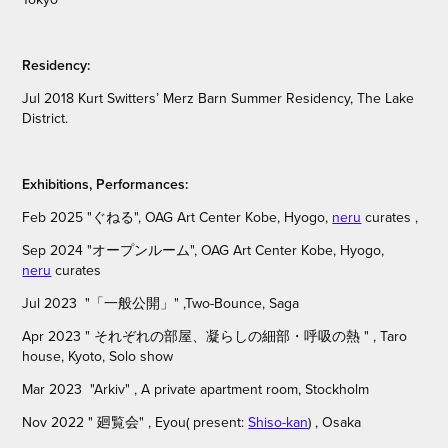
Residency:
Jul 2018 Kurt Switters’ Merz Barn Summer Residency, The Lake
District.
Exhibitions, Performances:
Feb 2025 "ぐねる", OAG Art Center Kobe, Hyogo,
neru
curates ,
Sep 2024 "オープンルーム", OAG Art Center Kobe, Hyogo,
neru
curates
Jul 2023 "「一般公開」" ,
Two-Bounce, Saga
Apr 2023 " それぞれの部屋、凝らしの細部・呼吸の熱 " ,
Taro
house, Kyoto,
Solo show
Mar 2023 "Arkiv" , A private apartment room,
Stockholm
Nov 2022 " 廻覧会
" ,
Eyou( present:
Shiso-kan
) , Osaka