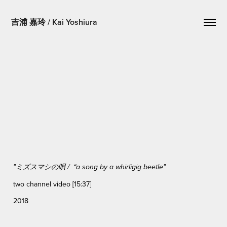
吉浦 嘉玲 / Kai Yoshiura
"
ミズスマシの唄 /
“a song by a whirligig beetle"
two channel video [15:37]
2018