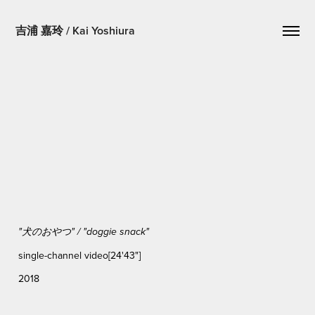
吉浦 嘉玲 / Kai Yoshiura
"犬のおやつ"
/ "doggie snack"
single-channel video[24'43"]
2018